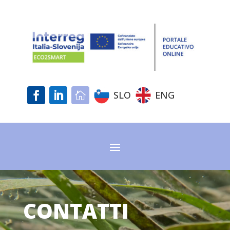
SLO
ENG



CONTATTI