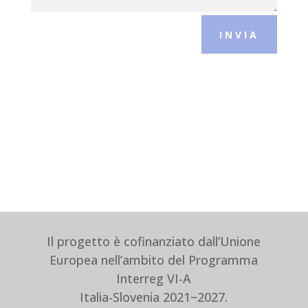
INVIA
Il progetto è cofinanziato dall’Unione
Europea nell’ambito del Programma
Interreg VI-A
Italia-Slovenia 2021−2027.